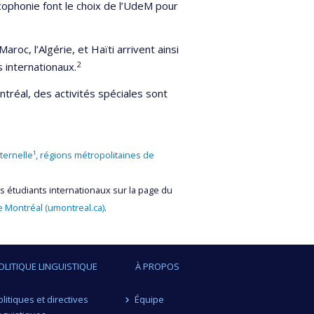
cophonie font le choix de l’UdeM pour
aroc, l’Algérie, et Haïti arrivent ainsi
2
 internationaux.
tréal, des activités spéciales sont
ternelle¹, régions métropolitaines de
les étudiants internationaux sur la page du
 de Montréal (umontreal.ca)
.
OLITIQUE LINGUISTIQUE
À PROPOS
olitiques et directives
Équipe