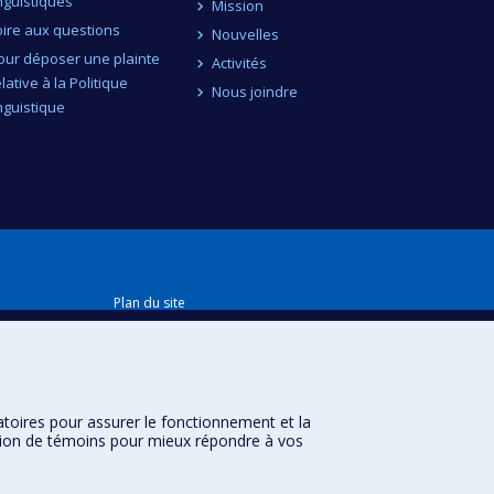
inguistiques
Mission
oire aux questions
Nouvelles
our déposer une plainte
Activités
elative à la Politique
Nous joindre
inguistique
Plan du site
Accessibilité
atoires pour assurer le fonctionnement et la
sation de témoins pour mieux répondre à vos