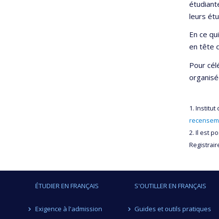
étudiant
leurs ét
En ce qui
en tête 
Pour cél
organisé
1. Institu
recenseme
2. Il est 
Registrair
ÉTUDIER EN FRANÇAIS
S'OUTILLER EN FRANÇAIS
Exigence à l'admission
Guides et outils pratiques