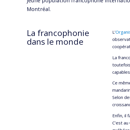
jeune population francophone internation
Montréal.
La francophonie
L’
Organis
dans le monde
observat
coopérat
La franc
toutefois
capables
Ce même 
mandarin,
Selon de
croissan
Enfin, il
C’est au
québécoi