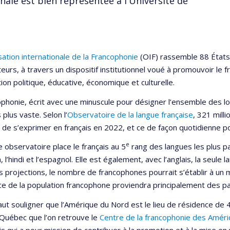
ale est bien représentée à l'Université de
ation internationale de la Francophonie
(OIF) rassemble 88 État
eurs, à travers un dispositif institutionnel voué à promouvoir le 
ion politique, éducative, économique et culturelle.
ophonie, écrit avec une minuscule pour désigner l’ensemble des loc
 plus vaste. Selon l’
Observatoire de la langue française
, 321 mill
 de s’exprimer en français en 2022, et ce de façon quotidienne pou
e
observatoire place le français au 5
rang des langues les plus pa
 l’hindi et l’espagnol. Elle est également, avec l’anglais, la seule 
s projections, le nombre de francophones pourrait s’établir à un 
ce de la population francophone proviendra principalement des pay
 faut souligner que l’Amérique du Nord est le lieu de résidence de
 Québec que l’on retrouve le
Centre de la francophonie des Amér
s qui a pour mission de contribuer à la promotion et à la mise en