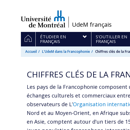
Passer
au
contenu
/
UdeM français
Navigation
ACCUEIL
ÉTUDIER EN
S'OUTILLER EN
principale
FRANÇAIS
FRANÇAIS
Accueil
L'UdeM dans la Francophonie
Chiffres clés de la F
CHIFFRES CLÉS DE LA FR
Les pays de la Francophonie composent u
échanges culturels et commerciaux entre
observateurs de L’
Organisation internati
Nord et au Moyen-Orient, en Afrique subs
en Asie, comptent autour d'un tiers de 15