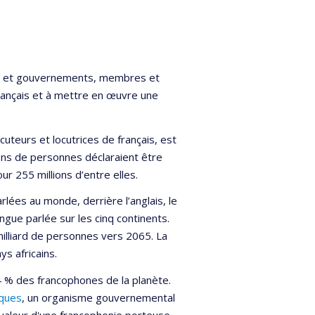
s et gouvernements, membres et
français et à mettre en œuvre une
uteurs et locutrices de français, est
ions de personnes déclaraient être
r 255 millions d’entre elles.
rlées au monde, derrière l’anglais, le
langue parlée sur les cinq continents.
milliard de personnes vers 2065. La
s africains.
 4 % des francophones de la planète.
iques
, un organisme gouvernemental
 valeur d'une francophonie porteuse