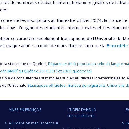
es et de nombreux étudiants internationaux originaires de la fran
udes.
 concerne les inscriptions au trimestre d'hiver 2024, la France, le M
des pays d'origine des étudiantes internationales et des étudiants
ébrer ce caractère résolument francophone de l'Université de Mon
es chaque année au mois de mars dans le cadre de la
Francofête
.
t de la statistique du Québec,
Répartition de la population selon la langue ma
nt (RMR)² du Québec, 2011, 2016 et 2021 (quebec.ca)
possible de consulter des statistiques sur les étudiantes internationales et 
e de l’Université
Statistiques officielles ̶ Bureau du registraire ̶ Université
VIVRE EN FRANÇAIS
L'UDEM DANS LA
P
FRANCOPHONIE
À l'UdeM, on met l'accent sur
P