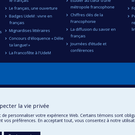
le français
Étudier au cœur d’une
l
métropole francophone
Le français, une ouverture
F
Chiffres clés de la
Badges UdeM : vivre en
P
Francophonie
français
r
La diffusion du savoir en
l
Mignardises littéraires
s
français
Concours d'éloquence « Délie
Journées d’étude et
ta langue! »
conférences
La Francofête à l'UdeM
ecter la vie privée
t de personnaliser votre expérience Web. Certains témoins sont oblig
ent vos préférences. En acceptant tout, vous consentez à notre utili