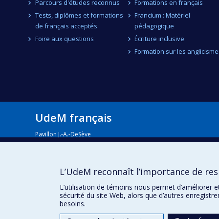
Parcours d'études reconnus
Formations en français
Tests, diplômes et formations
Francium : Matériel
de français acceptés
pédagogique
Foire aux questions
Écriture inclusive
Formation sur les anglicisme
UdeM français
Pavillon J.-A.-DeSève
2332, boul. Édouard-Montpetit Bureau C-4511
Montréal QC H3T 1J4
Nous joindre
L’UdeM reconnaît l’importance de resp
Inscrivez-vous à notre infolettre
L’utilisation de témoins nous permet d’améliorer e
sécurité du site Web, alors que d’autres enregistr
besoins.