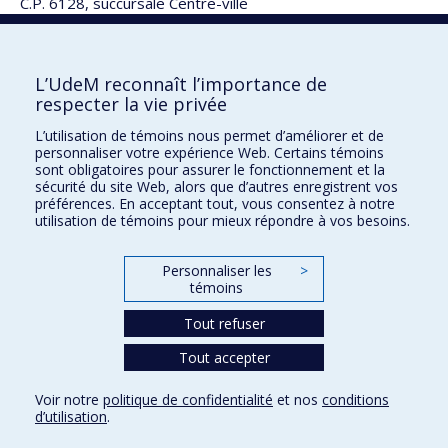
C.P. 6128, succursale Centre-ville
Montréal (Québec) H3C 3J7
L’UdeM reconnaît l’importance de
respecter la vie privée
UdeM français
L’utilisation de témoins nous permet d’améliorer et de
Pavillon J.-A.-DeSève
personnaliser votre expérience Web. Certains témoins
2332, boul. Édouard-Montpetit Bureau C-4511
sont obligatoires pour assurer le fonctionnement et la
sécurité du site Web, alors que d’autres enregistrent vos
Montréal QC H3T 1J4
préférences. En acceptant tout, vous consentez à notre
utilisation de témoins pour mieux répondre à vos besoins.
Nous joindre
Inscrivez-vous à notre infolettre
Personnaliser les
>
Plan du site
témoins
Accessibilité
Tout refuser
Tout accepter
Confidentialité
Voir notre
politique de confidentialité
et nos
conditions
Conditions d’utilisation
d’utilisation
.
Paramètres des témoins