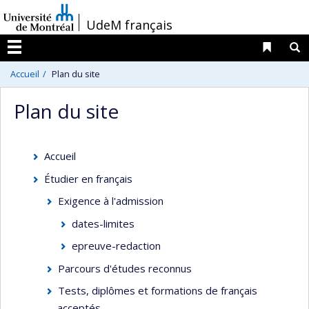
Passer
/
UdeM français
au
contenu
Liens 
R
Menu
Accueil
Plan du site
Plan du site
Accueil
Étudier en français
Exigence à l'admission
dates-limites
epreuve-redaction
Parcours d'études reconnus
Tests, diplômes et formations de français
acceptés