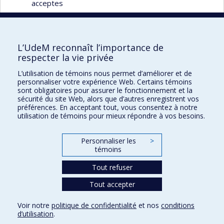
acceptes
L’UdeM reconnaît l’importance de
respecter la vie privée
UdeM français
L’utilisation de témoins nous permet d’améliorer et de
Pavillon J.-A.-DeSève
personnaliser votre expérience Web. Certains témoins
2332, boul. Édouard-Montpetit Bureau C-4511
sont obligatoires pour assurer le fonctionnement et la
sécurité du site Web, alors que d’autres enregistrent vos
Montréal QC H3T 1J4
préférences. En acceptant tout, vous consentez à notre
Nous joindre
utilisation de témoins pour mieux répondre à vos besoins.
Inscrivez-vous à notre infolettre
Personnaliser les
>
Plan du site
témoins
Accessibilité
Tout refuser
Tout accepter
Confidentialité
Voir notre
politique de confidentialité
et nos
conditions
Conditions d’utilisation
d’utilisation
.
Paramètres des témoins