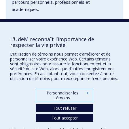
parcours personnels, professionnels et
académiques.
L’UdeM reconnaît l’importance de
respecter la vie privée
UdeM français
L’utilisation de témoins nous permet d’améliorer et de
Pavillon J.-A.-DeSève
personnaliser votre expérience Web. Certains témoins
2332, boul. Édouard-Montpetit Bureau C-4511
sont obligatoires pour assurer le fonctionnement et la
sécurité du site Web, alors que d’autres enregistrent vos
Montréal QC H3T 1J4
préférences. En acceptant tout, vous consentez à notre
utilisation de témoins pour mieux répondre à vos besoins.
Nous joindre
Inscrivez-vous à notre infolettre
Personnaliser les
>
Plan du site
témoins
Accessibilité
Tout refuser
Tout accepter
Confidentialité