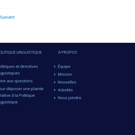
Suivant
OLITIQUE LINGUISTIQUE
À PROPOS
olitiques et directives
Équipe
inguistiques
Mission
oire aux questions
Nouvelles
our déposer une plainte
Activités
elative à la Politique
Nous joindre
inguistique