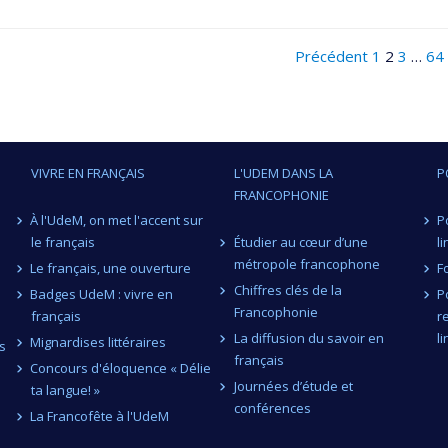
Précédent
1
2
3
…
64
VIVRE EN FRANÇAIS
L'UDEM DANS LA
P
FRANCOPHONIE
À l'UdeM, on met l'accent sur
P
le français
Étudier au cœur d’une
l
métropole francophone
Le français, une ouverture
F
Chiffres clés de la
Badges UdeM : vivre en
P
Francophonie
français
r
La diffusion du savoir en
l
Mignardises littéraires
s
français
Concours d'éloquence « Délie
Journées d’étude et
ta langue! »
conférences
La Francofête à l'UdeM