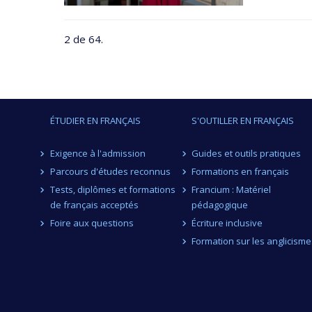
2 de 64.
ÉTUDIER EN FRANÇAIS
S'OUTILLER EN FRANÇAIS
Exigence à l'admission
Guides et outils pratiques
Parcours d'études reconnus
Formations en français
Tests, diplômes et formations
Francium : Matériel
de français acceptés
pédagogique
Foire aux questions
Écriture inclusive
Formation sur les anglicisme