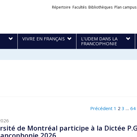
Liens
Répertoire
Facultés
Bibliothèques
Plan campus
externes
VIVRE EN FRANÇAIS
L'UDEM DANS LA
FRANCOPHONIE
Précédent
1
2
3
…
64
2026
rsité de Montréal participe à la Dictée P.G
Francophonie 2026