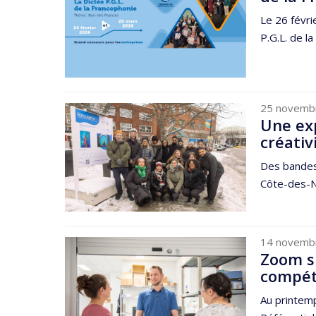
Le 26 févri
P.G.L. de la
25 novemb
Une exp
créativ
Des bandes 
Côte-des-Ne
14 novemb
Zoom su
compéte
Au printemp