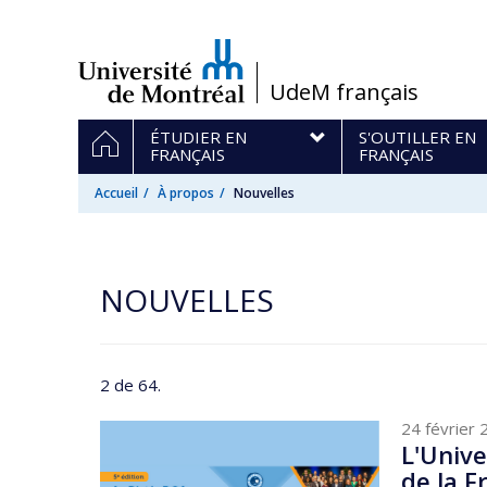
Passer
au
contenu
/
UdeM français
Navigation
ACCUEIL
ÉTUDIER EN
S'OUTILLER EN
principale
FRANÇAIS
FRANÇAIS
Accueil
À propos
Nouvelles
NOUVELLES
2 de 64.
24 février 
L'Unive
de la 